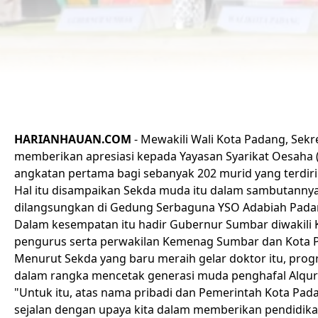
HARIANHAUAN.COM
- Mewakili Wali
Kota Padang
, Sekr
memberikan apresiasi kepada Yayasan Syarikat Oesaha
angkatan pertama bagi sebanyak 202 murid yang terdiri
Hal itu disampaikan
Sekda
muda itu dalam sambutannya
dilangsungkan di Gedung Serbaguna YSO Adabiah Padang
Dalam kesempatan itu hadir Gubernur Sumbar diwakili K
pengurus serta perwakilan Kemenag Sumbar dan
Kota 
Menurut
Sekda
yang baru meraih gelar doktor itu, pro
dalam rangka mencetak generasi muda penghafal
Alqu
"Untuk itu, atas nama pribadi dan Pemerintah
Kota Pad
sejalan dengan upaya kita dalam memberikan pendidikan 