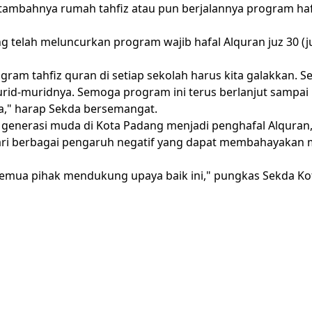
ertambahnya rumah
tahfiz
atau pun berjalannya program hafi
g telah meluncurkan program wajib hafal
Alquran
juz 30 (
rogram
tahfiz
quran di setiap sekolah harus kita galakkan. S
id-muridnya. Semoga program ini terus berlanjut sampai
a," harap
Sekda
bersemangat.
a generasi muda di
Kota Padang
menjadi penghafal
Alquran
 dari berbagai pengaruh negatif yang dapat membahayakan
p semua pihak mendukung upaya baik ini," pungkas
Sekda
Ko