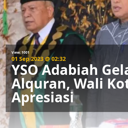
View: 1001
01 Sep 2023 @ 02:32
YSO Adabiah Gel
Alquran, Wali K
Apresiasi