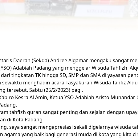
etaris Daerah (
Sekda
) Andree Algamar mengaku sangat me
 (YSO) Adabiah Padang yang menggelar Wisuda Tahfizh
Alq
 dari tingkatan TK hingga SD, SMP dan SMA di yayasan pend
 sewaktu menghadiri acara Tasyakuran Wisuda
Tahfiz
Alqu
 tersebut, Sabtu (25/2/2023) pagi.
abiro Kesra Al Amin, Ketua YSO Adabiah Aristo Munandar b
Padang
.
gram tahfizh quran sangat penting dan sejalan dengan up
ran
di
Kota Padang
.
ang
, saya sangat mengapresiasi sekali digelarnya wisuda tahf
agama yang baik bagi generasi muda di kota yang kita cin