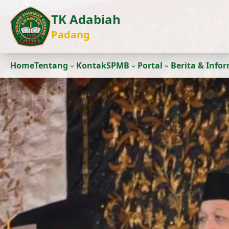
TK Adabiah
Padang
Home
Tentang
Kontak
SPMB
Portal
Berita & Info