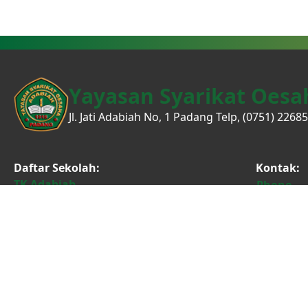
Yayasan Syarikat Oesa
Jl. Jati Adabiah No, 1 Padang Telp, (0751) 22685
Daftar Sekolah:
Kontak:
TK Adabiah
Phone
SD Adabiah
Instagr
SMP Adabiah
Faceboo
SMA Adabiah
WhatsAp
SMA Adabiah 2
Youtube
STIA Adabiah