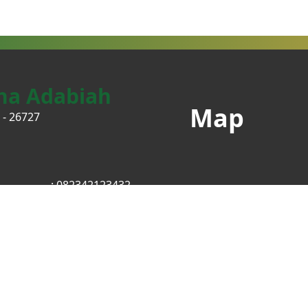
ha Adabiah
Map
 - 26727
: 082342123432
am
: @ysoadabiah
k
:
Klik Disini
p
: 62172371723
: @ysoadabiah