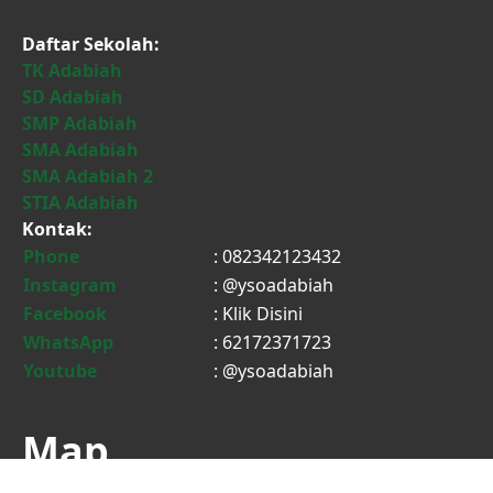
Daftar Sekolah:
TK Adabiah
SD Adabiah
SMP Adabiah
SMA Adabiah
SMA Adabiah 2
STIA Adabiah
Kontak:
Phone
: 082342123432
Instagram
: @ysoadabiah
Facebook
:
Klik Disini
WhatsApp
: 62172371723
Youtube
: @ysoadabiah
Map