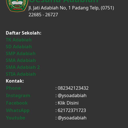
Jl. Jati Adabiah No, 1 Padang Telp, (0751)
22685 - 26727
Daftar Sekolah:
TK Adabiah
SD Adabiah
SMP Adabiah
SMA Adabiah
SMA Adabiah 2
STIA Adabiah
Kontak:
Phone
: 082342123432
Instagram
: @ysoadabiah
Facebook
:
Klik Disini
WhatsApp
: 62172371723
Youtube
: @ysoadabiah