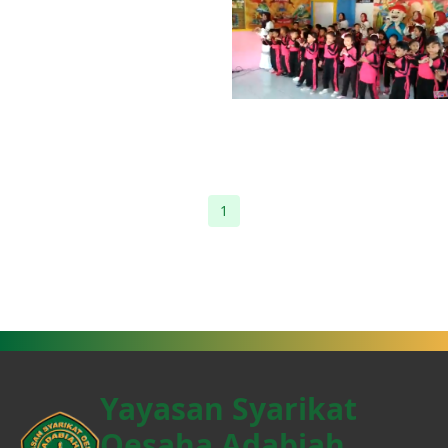
(current)
1
Yayasan Syarikat
Oesaha Adabiah